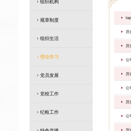
组织机构
t
规章制度
历
组织生活
历
理论学习
公
历
党员发展
公
党校工作
历
纪检工作
公
历
特色党建