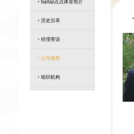
​taptap点点体育简介
历史沿革
经理寄语
公司领导
组织机构