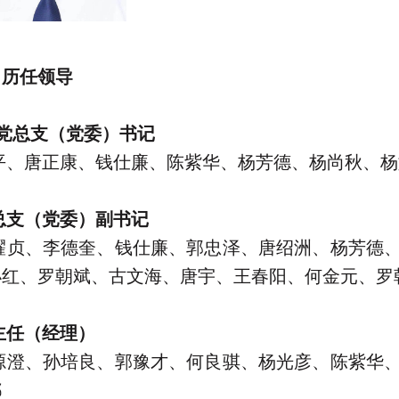
、历任领导
党总支（党委）书记
平、唐正康、钱仕廉、陈紫华、杨芳德、杨尚秋、杨
总支（党委）副书记
耀贞、李德奎、钱仕廉、郭忠泽、唐绍洲、杨芳德
小红、罗朝斌、古文海、唐宇、王春阳、何金元、罗
主任（经理）
源澄、孙培良、郭豫才、何良骐、杨光彦、陈紫华
都