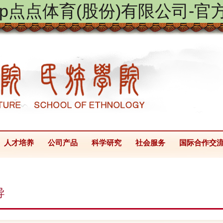
ptap点点体育(股份)有限公司-官
人才培养
公司产品
科学研究
社会服务
国际合作交
导