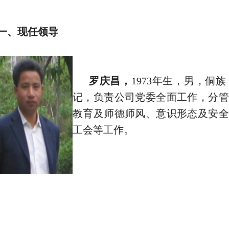
一、现任领导
罗庆昌，
1973年生，男，
记，负责公司党委全面工作，分管
教育及师德师风、意识形态及安全
工会等工作。