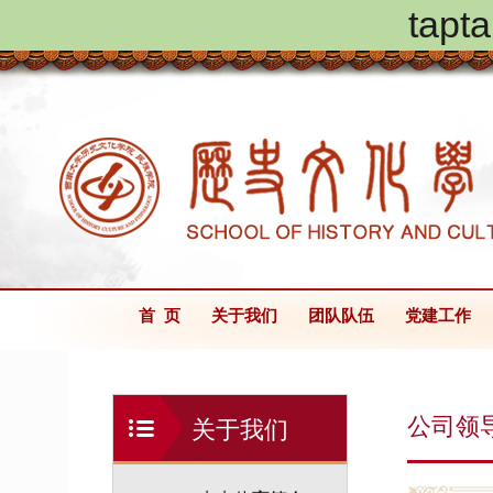
ta
首 页
关于我们
团队队伍
党建工作
公司领
关于我们