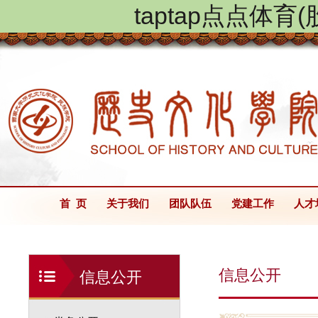
taptap点点体
首 页
关于我们
团队队伍
党建工作
人才
信息公开
信息公开