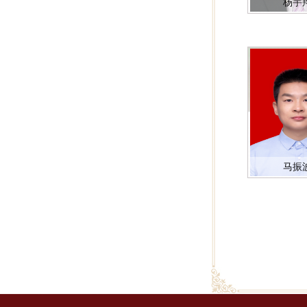
杨宇
马振