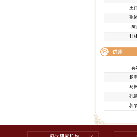
王
张
陈
杜
讲师
蒋
杨
马
孔
郭
科学研究机构