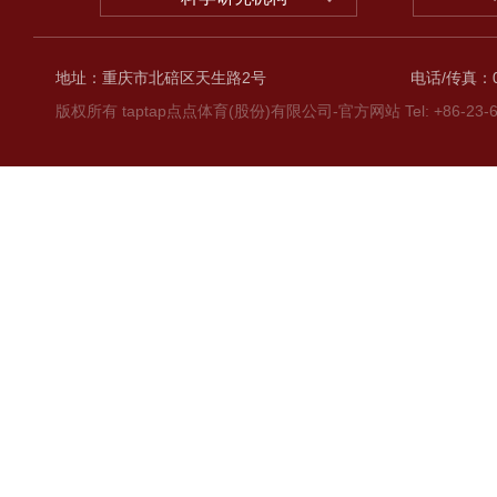
地址：重庆市北碚区天生路2号
电话/传真：02
版权所有 taptap点点体育(股份)有限公司-官方网站 Tel: +86-23-6