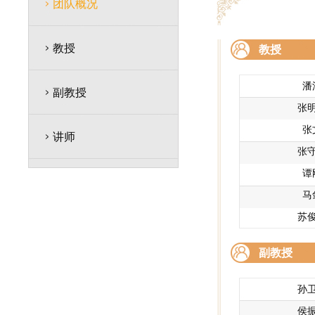
团队概况
教授
教授
潘
副教授
张
张
讲师
张
谭
马
苏
副教授
孙
侯