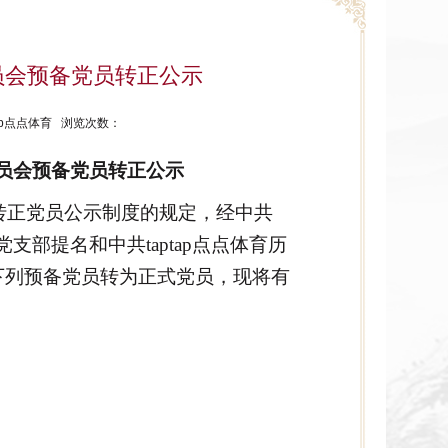
委员会预备党员转正公示
ptap点点体育 浏览次数：
委员会预备党员转正公示
和转正党员公示制度的规定，经中共
支部提名和中共taptap点点体育历
下列预备党员转为正式党员，现将有