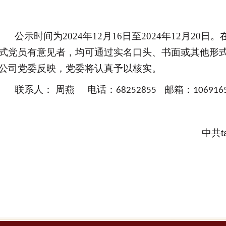
公示时间为2024年12月16日至2024年12月2
式党员有意见者，均可通过实名口头、书面或其他形
公司党委反映，党委将认真予以核实。
联系人：
周燕
电话：
邮箱：
68252855
106916
中共