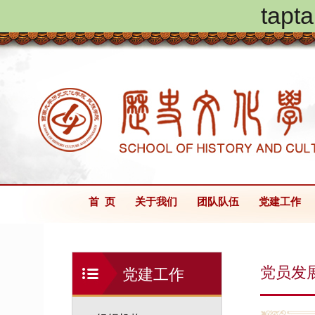
ta
首 页
关于我们
团队队伍
党建工作
党员发
党建工作