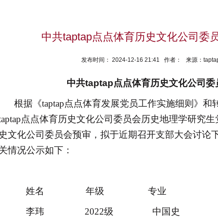
中共taptap点点体育历史文化公司
发布时间： 2024-12-16 21:41 作者： 来源：ta
中共taptap点点体育历史文化公司
根据《taptap点点体育发展党员工作实施细则》
taptap点点体育历史文化公司委员会历史地理学研究生党
史文化公司委员会预审，拟于近期召开支部大会讨论
关情况公示如下：
姓名 年级 专业
李玮
2022级 中国史