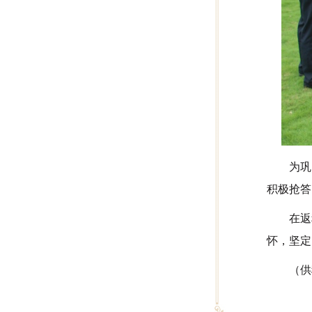
为巩
积极抢答
在返
怀，坚定
（供