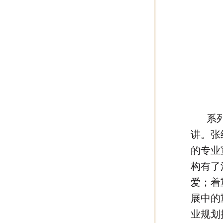
系
讲
。张
的专
业
构有了
爱；着
展中的
业规划