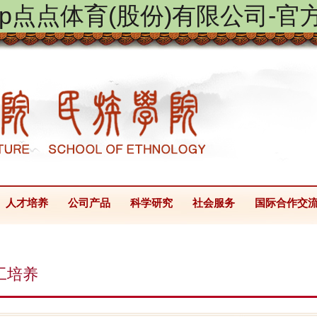
ptap点点体育(股份)有限公司-官
人才培养
公司产品
科学研究
社会服务
国际合作交
工培养