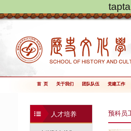
ta
首 页
关于我们
团队队伍
党建工作
预科员
人才培养