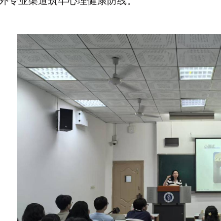
外专业渠道筑牢心理健康防线
。