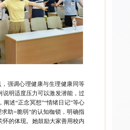
点，强调心理健康与生理健康同等
例说明适度压力可以激发潜能，过
阐述“正念冥想”“情绪日记”等心
求助=脆弱”的认知枷锁，明确指
关怀的体现。她鼓励大家善用校内