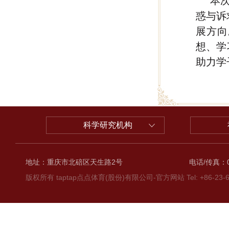
本
惑与诉
展方向
想、学
助力学
科学研究机构
地址：重庆市北碚区天生路2号
电话/传真：02
版权所有 taptap点点体育(股份)有限公司-官方网站 Tel: +86-23-6