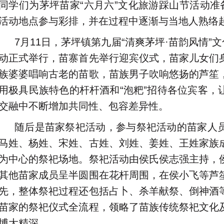
同学们为茅坪苗家“六月六”文化旅游踩山节活动准
活动地点参与彩排，并在过程中逐渐与当地人熟络
7月11日，茅坪镇第九届“清爽茅坪·苗韵风情”
动正式举行，苗寨首先举行迎宾仪式，苗家儿女们
族婆婆唱响古老的苗歌，苗族男子吹响悠扬的芦笙
用极具民族特色的杆杆酒和“泡粑”招待各位宾客，
交融中不断增加共同性、包容差异性。
随后是苗家祭祀活动，参与祭祀活动的苗家人
马姓、杨姓、宋姓、古姓、刘姓、姜姓、王姓家族
为中心的祭祀场地。祭祀活动由侯氏侯志强主持，
其他苗家成员呈半圆围在花杆周围，在侯小飞等芦
先，整体祭祀过程还包括占卜、杀羊献祭、倒神酒
苗家的祭祀仪式全流程，领略了苗族传统祭祀文化
博大精深。