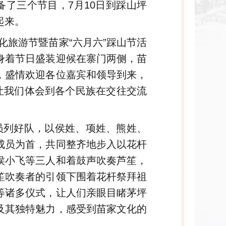
备了三个节目，7月10日到踩山坪
起来。
文化旅游节暨苗家“六月六”踩山节活
身着节日盛装迎候在寨门两侧，苗
，盛情欢迎各位嘉宾和领导到来，
让我们体会到各个民族在交往交流
员列好队，以侯姓、项姓、熊姓、
成员为首，共同整齐地步入以花杆
侯小飞等三人和着鼓声吹奏芦笙，
笙吹奏者的引领下围着花杆祭拜祖
等诸多仪式，让人们亲眼目睹茅坪
及其独特魅力，感受到苗家文化的