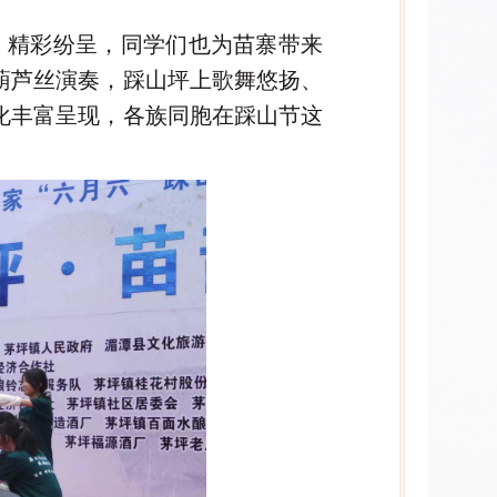
、精彩纷呈，同学们也为苗寨带来
葫芦丝演奏，踩山坪上歌舞悠扬、
化丰富呈现，各族同胞在踩山节这
！