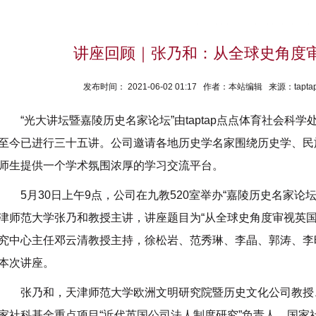
讲座回顾｜张乃和：从全球史角度
发布时间： 2021-06-02 01:17 作者：本站编辑 来源：ta
“光大讲坛暨嘉陵历史名家论坛”由taptap点点体育社会科学处
至今已进行三十五讲。公司邀请各地历史学名家围绕历史学、民
师生提供一个学术氛围浓厚的学习交流平台。
5月30日上午9点，公司在九教520室举办“嘉陵历史名家论
津师范大学张乃和教授主讲，讲座题目为“从全球史角度审视英国
究中心主任邓云清教授主持，徐松岩、范秀琳、李晶、郭涛、李
本次讲座。
张乃和，天津师范大学欧洲文明研究院暨历史文化公司教授
家社科基金重点项目“近代英国公司法人制度研究”负责人、国家