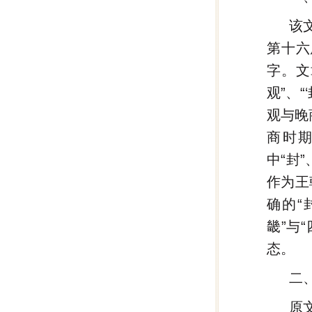
该
第十六
字。文
观”、“
观与晚
商时
中“封
作为王
确的“
畿”与
态。
二
原