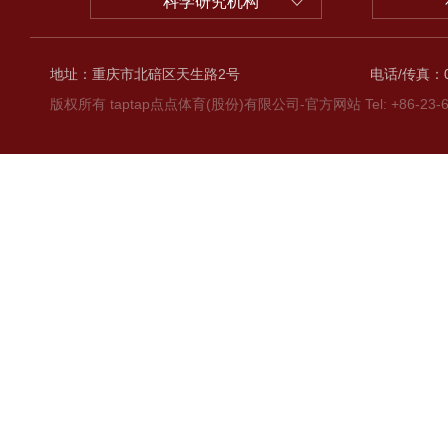
科学研究机构
地址：重庆市北碚区天生路2号
电话/传真：02
版权所有 taptap点点体育(股份)有限公司-官方网站 Tel: +86-23-6