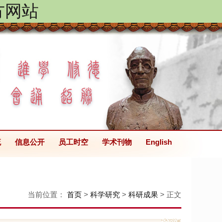
方网站
流
信息公开
员工时空
学术刊物
English
当前位置：
首页
>
科学研究
>
科研成果
> 正文