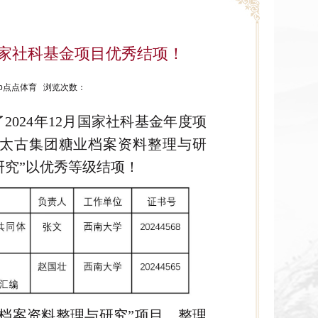
国家社科基金项目优秀结项！
ptap点点体育 浏览次数：
024年12月国家社科基金年度项
、太古集团糖业档案资料整理与研
研究”以优秀等级结项！
档案资料整理与研究”项目，整理