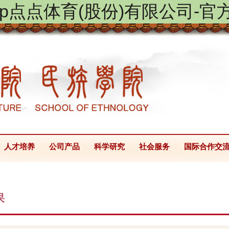
ptap点点体育(股份)有限公司-官
人才培养
公司产品
科学研究
社会服务
国际合作交
果