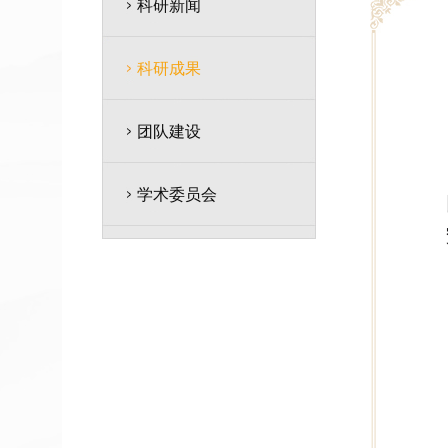
科研新闻
科研成果
团队建设
学术委员会