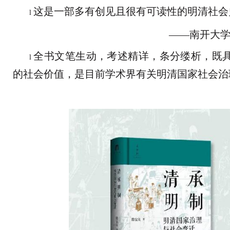
这是一部多有创见且很有可读性的明清社会
l
——南开大学
全书文笔生动，考述精详，条分缕析，既
l
的社会价值，是目前学术界有关明清国家社会治