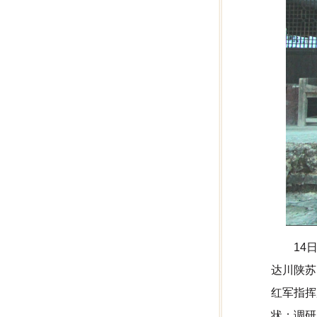
14
达川陕苏
红军指挥
状；调研