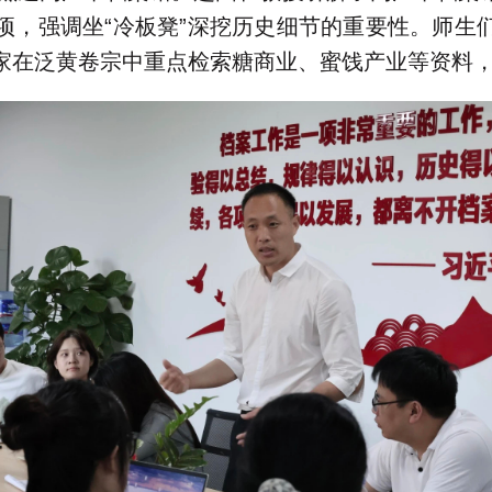
项，强调坐“冷板凳”深挖历史细节的重要性。师生
家在泛黄卷宗中重点检索糖商业、蜜饯产业等资料，