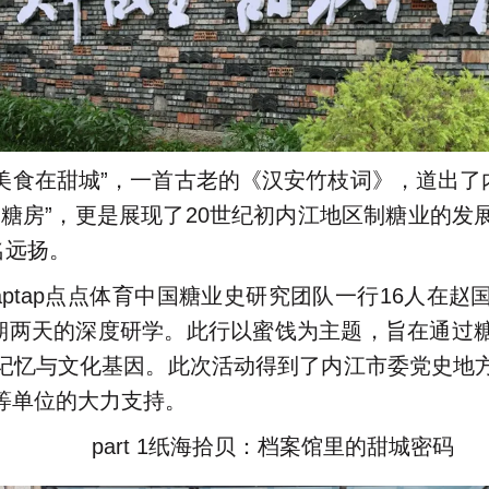
美食在甜城”，一首古老的《汉安竹枝词》，道出了
一糖房”，更是展现了20世纪初内江地区制糖业的发
名远扬。
日，taptap点点体育中国糖业史研究团队一行16人
为期两天的深度研学。此行以蜜饯为主题，旨在通过
记忆与文化基因。此次活动得到了内江市委党史地
等单位的大力支持。
part 1纸海拾贝：档案馆里的甜城密码