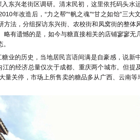
深入东兴老街区调研。清末民初，这里依托码头水
010年改造后，“力之帮”“帆之魂”“甘之如饴”三
研方法，分组探访东兴街、农校街和凤窝街的整体
。略有遗憾的是，如今与糖直接相关的店铺寥寥无
态。
江糖业的历史，当地居民言语间满是自豪感，说新
即内江的经济总量仅次于成都、重庆两个城市。但提
厂大量关停，市场上所售卖的糖品多从广西、云南等