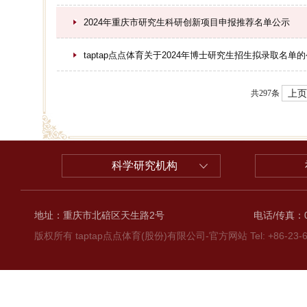
2024年重庆市研究生科研创新项目申报推荐名单公示
taptap点点体育关于2024年博士研究生招生拟录取名单
上页
共297条
科学研究机构
地址：重庆市北碚区天生路2号
电话/传真：02
版权所有 taptap点点体育(股份)有限公司-官方网站 Tel: +86-23-6