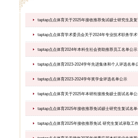
taptap点点体育关于2025年接收推荐免试硕士研究生及
taptap点点体育学术委员会关于2024年专业技术职务学
taptap点点体育2024年本科生社会资助推荐员工名单公示
taptap点点体育2023-2024学年先进集体和个人评选名单
taptap点点体育2023-2024学年奖学金评选名单公示
taptap点点体育关于2025年本研衔接推免硕士面试名单
taptap点点体育2025年接收推荐免试硕士研究生复试名
taptap点点体育2025年接收推荐免试 研究生复试录取工