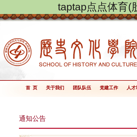
taptap点点体
首 页
关于我们
团队队伍
党建工作
人才
通知公告