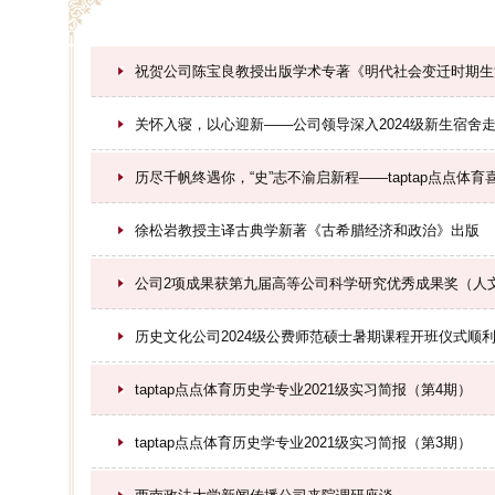
祝贺公司陈宝良教授出版学术专著《明代社会变迁时期生
关怀入寝，以心迎新——公司领导深入2024级新生宿舍
历尽千帆终遇你，“史”志不渝启新程——taptap点点体育喜
徐松岩教授主译古典学新著《古希腊经济和政治》出版
公司2项成果获第九届高等公司科学研究优秀成果奖（人
历史文化公司2024级公费师范硕士暑期课程开班仪式顺
taptap点点体育历史学专业2021级实习简报（第4期）
taptap点点体育历史学专业2021级实习简报（第3期）