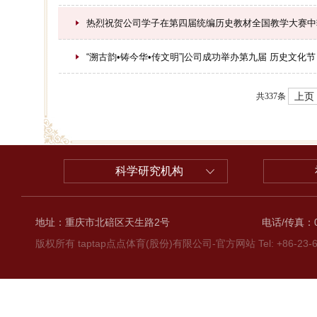
热烈祝贺公司学子在第四届统编历史教材全国教学大赛中
“溯古韵•铸今华•传文明”|公司成功举办第九届 历史文化节
上页
共337条
科学研究机构
地址：重庆市北碚区天生路2号
电话/传真：02
版权所有 taptap点点体育(股份)有限公司-官方网站 Tel: +86-23-6