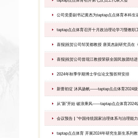
taptap点点体育召开第七次员工代表大会
公司党委副书记黄杰为taptap点点体育本科
taptap点点体育召开十月政治理论学习暨教职
喜报|祝贺公司邹芙都教授 唐英杰副研究员在
喜报|祝贺公司曾现江教授荣获全国民族团结
2024年秋季学期博士学位论文预答辩安排
新蕾初绽 沐风扬帆——taptap点点体育202
从“新”开始 破浪乘风——taptap点点体育20
会议预告▏“中国传统国家治理体系与治理能力
taptap点点体育 开展2024年研究生新生系列