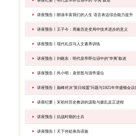
讲座纪要｜明代皇帝即位诏中的“华夷”叙述
讲座预告丨朗读丰富我们的人生 语言表达综合能力提升
讲座预告丨王子今：周秦历史变局中技术进步的意义
讲座预告丨现代礼仪与人文素养训练
讲座预告丨刘晓东：明代皇帝即位诏中的“华夷”叙述
讲座预告丨尚小明：袁世凯与清帝退位
讲座预告丨巅峰对决“英日续盟”问题与1921年华盛顿会
讲座纪要｜宋初对历史教训的汲取与拨乱反正进程
讲座预告丨抗战时期的士兵
讲座预告丨天下何处南岛语族