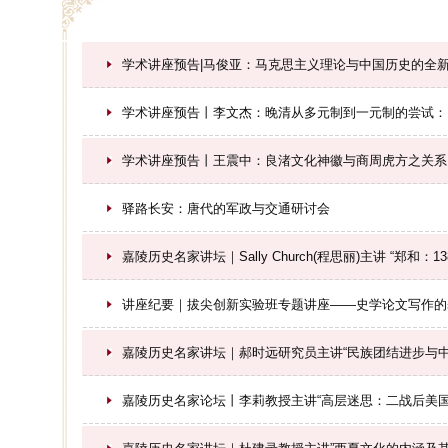
学术讲座预告|马俊亚：马克思主义理论与中国历史的全
学术讲座预告丨李文杰：晚清从多元制到一元制的尝试：
学术讲座预告丨王震中：良渚文化神徽与商周虎方之关系
驿路长安：唐代的军政与交通研讨会
嘉陵历史名家讲坛｜Sally Church(程思丽)主讲 “郑和：
讲座纪要｜拔尖创新实验班专题讲座——史学论文写作的
​嘉陵历史名家讲坛｜郝时远研究员主讲“民族团结进步与
嘉陵历史名家论坛丨李莉教授主讲“高层迷思：二战后美国