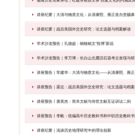
嘉陵历史名家讲坛｜杜建录教授主讲”西夏文化的内涵及其
讲座纪要｜大清与物质文化：从清康熙、雍正造办赏赐鼻
讲座纪要｜战后美国外交史研究：论文选题与档案解读
学术沙龙预告｜孔德超：铜镜铭文“投博”新说
学术沙龙预告｜李万博：长白山北麓旧石器考古发现与研
讲座预告｜常建华：大清与物质文化——从清康熙、雍正
讲座预告｜梁志：战后美国外交史研究：论文选题与档案
讲座预告丨唐英杰：简帛文献与传世文献互证训诂二则
讲座预告丨李帆：统编高中历史教科书和中职历史教科书
讲座纪要｜浅谈历史地理研究中的理论创新