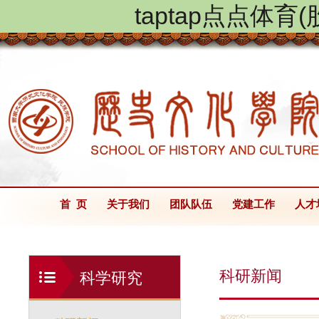
taptap点点体
首 页
关于我们
团队队伍
党建工作
人才
科研新闻
科学研究